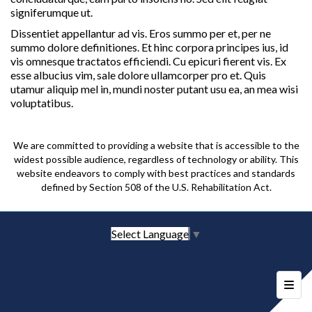
signiferumque ut.
Dissentiet appellantur ad vis. Eros summo per et, per ne
summo dolore definitiones. Et hinc corpora principes ius, id
vis omnesque tractatos efficiendi. Cu epicuri fierent vis. Ex
esse albucius vim, sale dolore ullamcorper pro et. Quis
utamur aliquip mel in, mundi noster putant usu ea, an mea wisi
voluptatibus.
We are committed to providing a website that is accessible to the
widest possible audience, regardless of technology or ability. This
website endeavors to comply with best practices and standards
defined by Section 508 of the U.S. Rehabilitation Act.
Select Language
▼
Foote