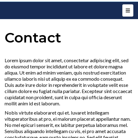
Top N
Contact
Lorem ipsum dolor sit amet, consectetur adipiscing elit, sed
do eiusmod tempor incididunt ut labore et dolore magna
aliqua. Ut enim ad minim veniam, quis nostrud exercitation
ullamco laboris nisi ut aliquip ex ea commodo consequat.
Duis aute irure dolor in reprehenderit in voluptate velit esse
cillum dolore eu fugiat nulla pariatur. Excepteur sint occaecat
cupidatat non proident, sunt in culpa qui officia deserunt
mollit anim id est laborum.
Nobis virtute elaboraret qui et. Iuvaret intellegam
vituperatoribus at pro, ei malorum placerat appellantur nam.
No mel epicuri senserit, ex labitur perpetua laboramus mel.
Sensibus aliquando intellegam cu vis, ei pro amet accusata
concludaturque, eam purto insolens no. Sed elit feugiat